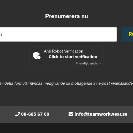
Prenumerera nu
R
ss
Anti-Robot Verification
Click to start verification
Friendly
Captcha ⇗
av detta formulär lämnas medgivande till mottagande av e-post innehållande
08-685 67 00
info@teamworkwear.se