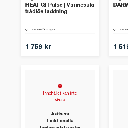
HEAT QI Pulse | Värmesula
DARWI
trådlös laddning
Leverantörslager
Levera
1 759 kr
1 51
Innehållet kan inte
visas
Aktivera
funktionella