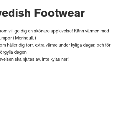
edish Footwear
 som vill ge dig en skönare upplevelse! Känn värmen med
mpor i Merinoull, i
m håller dig torr, extra värme under kyliga dagar, och för
 förgylla dagen
elsen ska njutas av, inte kylas ner!