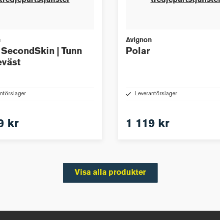
tredjepartstjänster
tredjepartstjänste
n
Avignon
SecondSkin | Tunn
Polar
eväst
ntörslager
Leverantörslager
9 kr
1 119 kr
Visa alla produkter