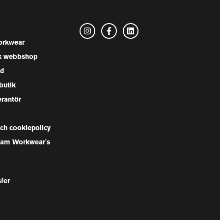
rkwear
k webbshop
nd
butik
erantör
och cookiepolicy
Team Workwear's
sfer