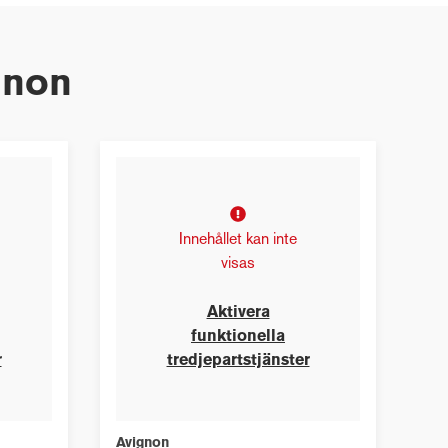
gnon
Innehållet kan inte
visas
Aktivera
funktionella
r
tredjepartstjänster
Avignon