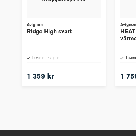
tredjepartstjänster
Avignon
Avigno
Ridge High svart
HEAT 
värm
Leverantörslager
Levera
1 359 kr
1 75