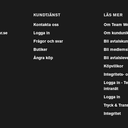
KUNDTJÄNST
LÄS MER
Kontakta oss
Om Team Wo
r.se
Logga in
Om kunduni
Frågor och svar
Bli avtalsku
Butiker
Bli medlems
Ångra köp
Bli avtalslev
Köpvillkor
Integritets- 
Logga in - 
intranät
Logga in
Tryck & Tran
Integritet